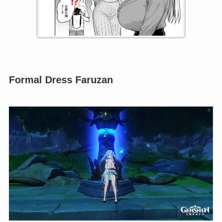
GameBanana
Faruzan With Shimapan