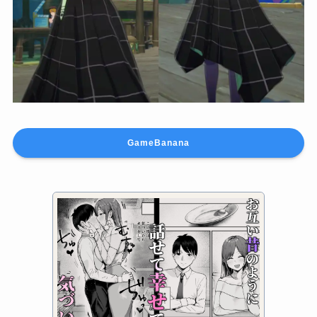
GameBanana
Faruzan…But She Has Glasses