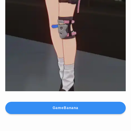
GameBanana
Faruzan Evergreen Identity Dress Mod