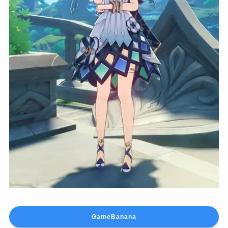
GameBanana
Honkai impact 3rd Prometheus（futa）