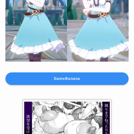
GameBanana
Swimsuit Faruzan (fix)