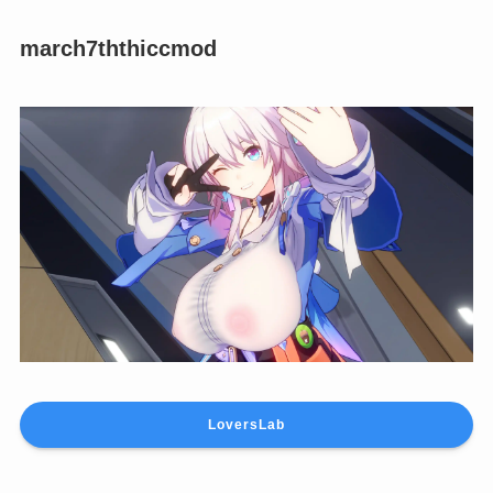
march7ththiccmod
LoversLab