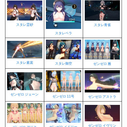
スタレ霊砂
スタレ青雀
スタレペラ
スタレ素裳
スタレ御空
ゼンゼロ 雅
ゼンゼロ ジェーン
ゼンゼロ 11号
ゼンゼロ アストラ
ゼンゼロ イヴリン