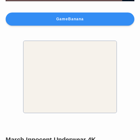
GameBanana
March Innocent Underwear 4K