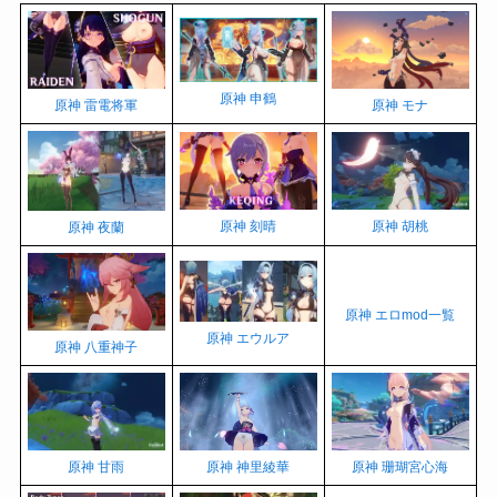
原神 申鶴
原神 雷電将軍
原神 モナ
原神 刻晴
原神 胡桃
原神 夜蘭
原神 エロmod一覧
原神 エウルア
原神 八重神子
原神 甘雨
原神 珊瑚宮心海
原神 神里綾華