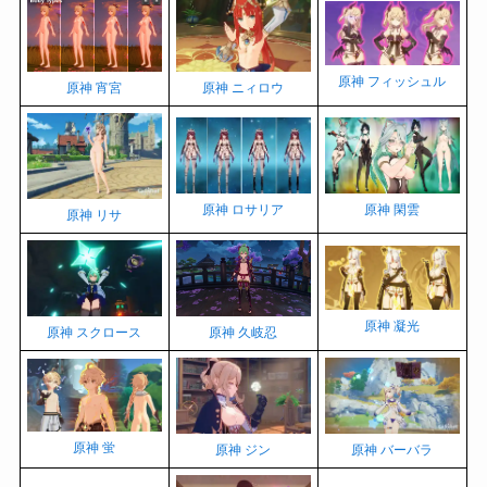
原神 フィッシュル
原神 ニィロウ
原神 宵宮
原神 ロサリア
原神 閑雲
原神 リサ
原神 凝光
原神 スクロース
原神 久岐忍
原神 蛍
原神 ジン
原神 バーバラ