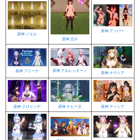
原神 アンバー
原神 ノエル
原神 北斗
原神 アルレッキーノ
原神 フリーナ
原神 ナヴィア
原神 クロリンデ
原神 ナヒーダ
原神 ディシア