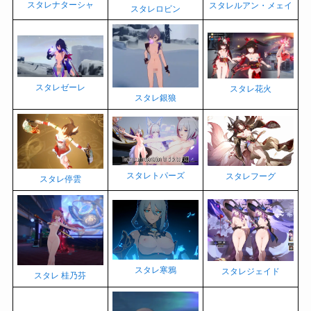
スタレナターシャ
スタレルアン・メェイ
スタレロビン
スタレゼーレ
スタレ花火
スタレ銀狼
スタレトパーズ
スタレフーグ
スタレ停雲
スタレ寒鴉
スタレジェイド
スタレ 桂乃芬