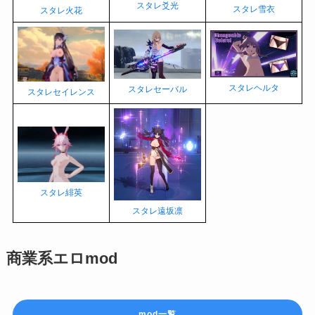
スタレ爻光
スタレ雪衣
スタレ火花
スタレヘルタ
スタレセーバル
スタレセイレンス
スタレ緋英
スタレ遠坂凛
商業系エロmod
mod一覧