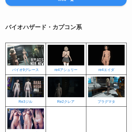
バイオハザード・カプコン系
バイオ9グレース
re4アシュリー
re4エイダ
Re3ジル
Re2クレア
プラグマタ