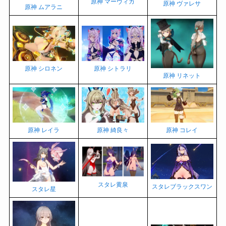
原神 マーヴィカ
原神 ヴァレサ
原神 ムアラニ
原神 シロネン
原神 シトラリ
原神 リネット
原神 レイラ
原神 綺良々
原神 コレイ
スタレ黄泉
スタレブラックスワン
スタレ星