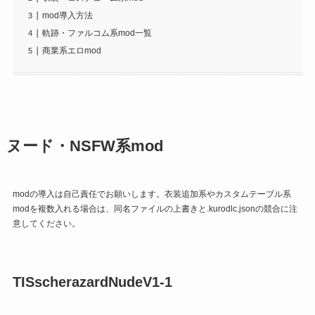
mod導入方法
軌跡・ファルコム系mod一覧
商業系エロmod
ヌード・NSFW系mod
modの導入は自己責任でお願いします。衣装追加系やカスタムテーブル系
modを複数入れる場合は、同名ファイルの上書きと.kurodlc.jsonの競合に注
意してください。
TISscherazardNudeV1-1