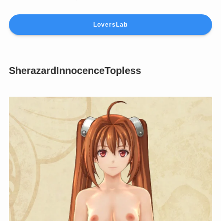
LoversLab
SherazardInnocenceTopless