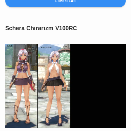
LoversLab
Schera Chirarizm V100RC