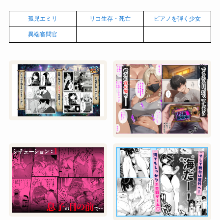
孤児エミリ
リコ生存・死亡
ピアノを弾く少女
異端審問官