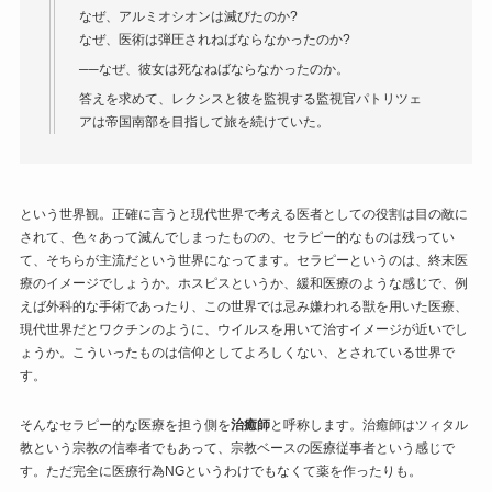
なぜ、アルミオシオンは滅びたのか?
なぜ、医術は弾圧されねばならなかったのか?
──なぜ、彼女は死なねばならなかったのか。
答えを求めて、レクシスと彼を監視する監視官パトリツェ
アは帝国南部を目指して旅を続けていた。
という世界観。正確に言うと現代世界で考える医者としての役割は目の敵に
されて、色々あって滅んでしまったものの、セラピー的なものは残ってい
て、そちらが主流だという世界になってます。セラピーというのは、終末医
療のイメージでしょうか。ホスピスというか、緩和医療のような感じで、例
えば外科的な手術であったり、この世界では忌み嫌われる獣を用いた医療、
現代世界だとワクチンのように、ウイルスを用いて治すイメージが近いでし
ょうか。こういったものは信仰としてよろしくない、とされている世界で
す。
そんなセラピー的な医療を担う側を
治癒師
と呼称します。治癒師はツィタル
教という宗教の信奉者でもあって、宗教ベースの医療従事者という感じで
す。ただ完全に医療行為NGというわけでもなくて薬を作ったりも。