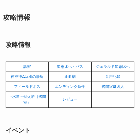
攻略情報
攻略情報
診察
知恵比べ・パス
ジェラルド知恵比べ
神神神ZZZ団の場所
止血剤
音声記録
フィールドボス
エンディング条件
拷問室鍵囚人
下水道～聖火塔（拷問
レビュー
室）
イベント