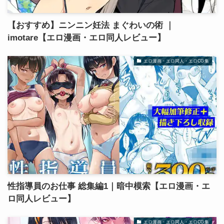
【おすすめ】ニンニン妊法 まぐわいの術 ｜
imotare【エロ漫画・エロ同人レビュー】
エロ漫画・エロ同人・エロCG集
性指導員のお仕事 総集編1｜暗中模索【エロ漫画・エ
ロ同人レビュー】
エロ漫画・エロ同人・エロCG集