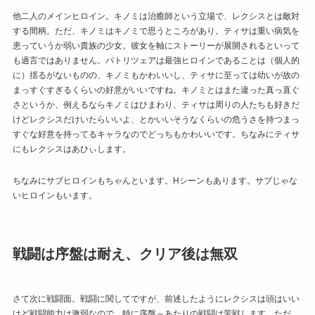
他二人のメインヒロイン。キノミは治癒師という立場で、レクシスとは敵対
する間柄。ただ、キノミはキノミで思うところがあり。ティサは重い病気を
患っていうか弱い貴族の少女。彼女を軸にストーリーが展開されるといって
も過言ではありません。パトリツェアは最強ヒロインであることは（個人的
に）揺るがないものの、キノミもかわいいし、ティサに至っては幼いが故の
まっすぐすぎるくらいの好意がいいですね。キノミとはまた違った真っ直ぐ
さというか、例えるならキノミはひまわり、ティサは周りの人たちも好きだ
けどレクシスだけいたらいいよ、とかいいそうなくらいの危うさを持つまっ
すぐな好意を持ってるキャラなのでどっちもかわいいです。ちなみにティサ
にもレクシスはあひぃします。
ちなみにサブヒロインもちゃんといます。Hシーンもあります。サブじゃな
いヒロインもいます。
戦闘は序盤は耐え、クリア後は無双
さて次に戦闘面。戦闘に関してですが、前述したようにレクシスは頭はいい
けど戦闘能力は激弱なので、特に序盤～あたりの戦闘は苦戦します。ただ