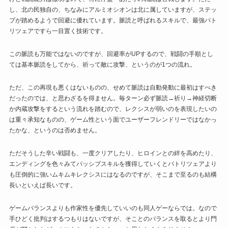
し、北の民独自の、ちなみにアルミオシオンは北に属していますが、ステッ
プが踏めるようで回避に優れています。脈読と呼ばれるスキルで、最強パト
リツェアですら一目置く技術です。
この脈読も万能ではないのですが、回避率がUPするので、戦闘の手順とし
ては基本脈読をしてから、祈って敵に攻撃、というのが1つの流れ。
ただ、この再現も悪くはないものの、せめて脈読は自動発動に最初はすべき
だったのでは、と思わざるを得ません。毎ターン必ず脈読→祈り→神経切断
か内蔵攻撃をするという流れを踏むので、レクシスが弱いのを表現したいの
は重々承知なものの、ゲーム性という面でユーザーフレンドリーではなかっ
たかな、というのは否めません。
ただそうした辛い戦闘も、一度クリアしたり、ヒロインとの絆を高めたり、
エンディングを色々みてパッシブスキルを獲得していくとパトリツェアより
も圧倒的に強いムキムキレクシスにはなるのですが、そこまで至るのも結構
長いといえば長いです。
ゲームバランスよりも作家性を優先していいのも同人ゲーならでは。なので
手ひどく批判はするつもりはないですが、そことのバランスを取るとより門