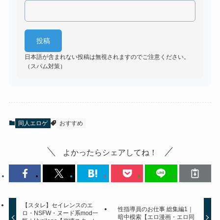
日本語が含まれない投稿は無視されますのでご注意ください。
（スパム対策）
同人エロゲ
おすすめ
よかったらシェアしてね！
【スタレ】セイレンスのエ
性指導員のお仕事 総集編1｜
ロ・NSFW・ヌード系mod一
暗中模索【エロ漫画・エロ同