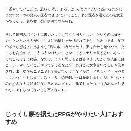
一番やりたいことは、恐らく”私”、あるいは”人”とは？という感じなのかな。
その中の一つの要素が医者”である”ということ。多分医者を選んだのも意図
がありそう。命を救うのが医者ですからね。
そして最初のポイントに書いたよくも悪くも同人らしい、というのは好き・
やりたいというのがシナリオに結構しっかり現れてるな、と思います。某ブ
◯ボ？が想起されるような用語の使い方だったり。実は自分も創作やってた
こともあるので、こういうやりたいことやってるシナリオ見るといいな～っ
てなるんですよね笑。なので、よくも悪くもとは書きましたが、個人的には
こういうやりたいことやってそうだなとか、多分この文章書いてるとき元ネ
タ思い出しながらニヤニヤして書いてそうだなとか思うとちょっとうらやま
しく思ったりもします。ストーリーの感想からは脱線しましたが、そういう
のが好きな人は好きになれると思いますよ。商業じゃそういうのあんまり見
れないですしね（ないとは言わない）。
じっくり腰を据えたRPGがやりたい人におす
すめ