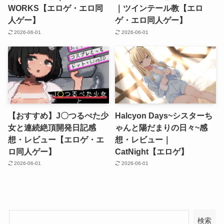
WORKS【エロゲ・エロ同
｜ツインテール教【エロ
人ゲー】
ゲ・エロ同人ゲー】
2026-06-01
2026-06-01
【おすすめ】J〇つるぺた少
Halcyon Days~シスターち
女と連続絶頂開発日記感
ゃんと陽だまりの日々~感
想・レビュー【エロゲ・エ
想・レビュー｜
ロ同人ゲー】
CatNight【エロゲ】
2026-06-01
2026-06-01
検索