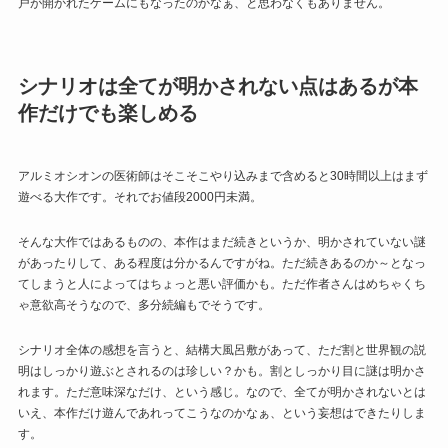
戸が開かれたゲームにもなったのかなぁ、と思わなくもありません。
シナリオは全てが明かされない点はあるが本
作だけでも楽しめる
アルミオシオンの医術師はそこそこやり込みまで含めると30時間以上はまず
遊べる大作です。それでお値段2000円未満。
そんな大作ではあるものの、本作はまだ続きというか、明かされていない謎
があったりして、ある程度は分かるんですがね。ただ続きあるのか～となっ
てしまうと人によってはちょっと悪い評価かも。ただ作者さんはめちゃくち
ゃ意欲高そうなので、多分続編もでそうです。
シナリオ全体の感想を言うと、結構大風呂敷があって、ただ割と世界観の説
明はしっかり遊ぶとされるのは珍しい？かも。割としっかり目に謎は明かさ
れます。ただ意味深なだけ、という感じ。なので、全てが明かされないとは
いえ、本作だけ遊んであれってこうなのかなぁ、という妄想はできたりしま
す。