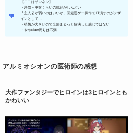
【ここはザンネン】
・序盤～中盤くらいの戦闘がしんどい
┗主人公が弱いのはいいが、回避運ゲー操作で1T潰すのがデザ
インとして…
・構想が大きいので全部まるっと解決した感じではない
・ややui/ux周りは不満
アルミオシオンの医術師の感想
大作ファンタジーでヒロインは3ヒロインとも
かわいい