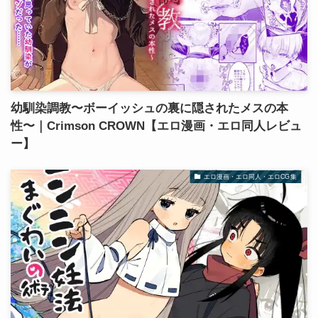
幼馴染調教〜ボーイッシュの裏に隠されたメスの本
性〜｜Crimson CROWN【エロ漫画・エロ同人レビュ
ー】
エロ漫画・エロ同人・エロCG集