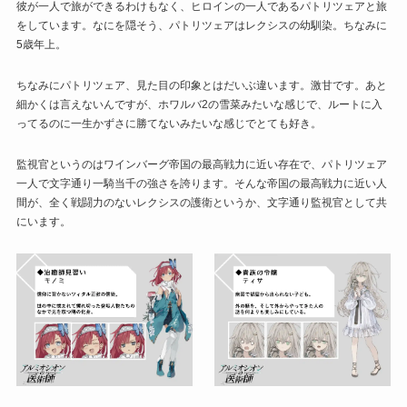
彼が一人で旅ができるわけもなく、ヒロインの一人であるパトリツェアと旅
をしています。なにを隠そう、パトリツェアはレクシスの幼馴染。ちなみに
5歳年上。
ちなみにパトリツェア、見た目の印象とはだいぶ違います。激甘です。あと
細かくは言えないんですが、ホワルバ2の雪菜みたいな感じで、ルートに入
ってるのに一生かずさに勝てないみたいな感じでとても好き。
監視官というのはワインバーグ帝国の最高戦力に近い存在で、パトリツェア
一人で文字通り一騎当千の強さを誇ります。そんな帝国の最高戦力に近い人
間が、全く戦闘力のないレクシスの護衛というか、文字通り監視官として共
にいます。