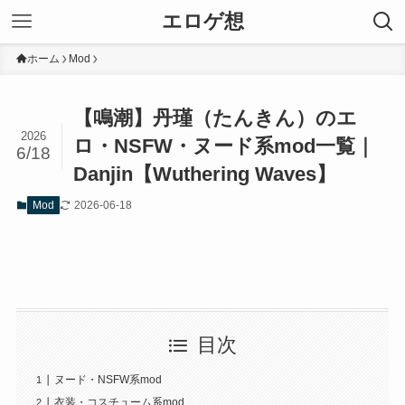
エロゲ想
ホーム
Mod
【鳴潮】丹瑾（たんきん）のエ
2026
ロ・NSFW・ヌード系mod一覧｜
6/18
Danjin【Wuthering Waves】
2026-06-18
Mod
目次
ヌード・NSFW系mod
衣装・コスチューム系mod