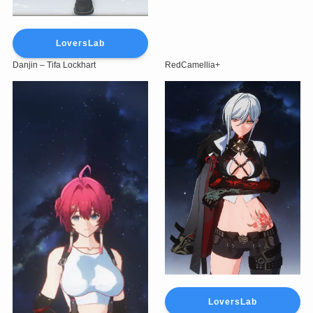
LoversLab
Danjin – Tifa Lockhart
RedCamellia+
LoversLab