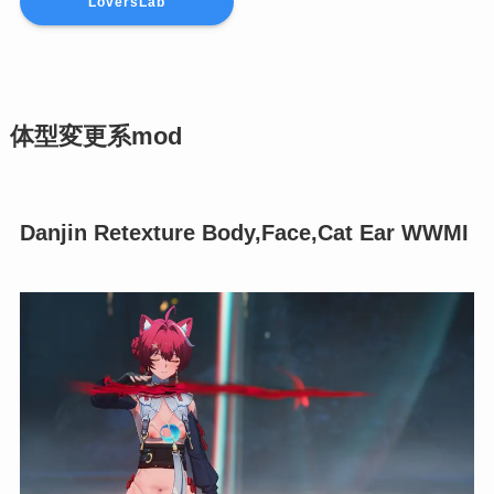
LoversLab
体型変更系mod
Danjin Retexture Body,Face,Cat Ear WWMI