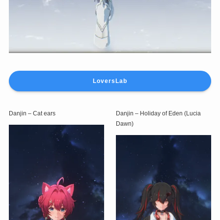
LoversLab
Danjin – Cat ears
Danjin – Holiday of Eden (Lucia
Dawn)