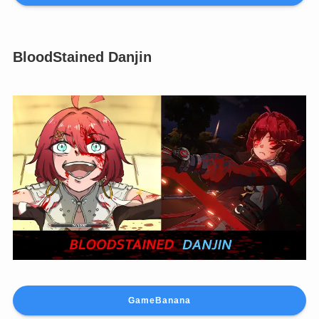
BloodStained Danjin
GameBanana